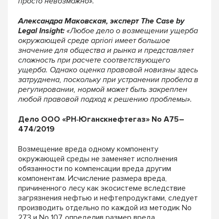
просто невозможно».
Александра Маковская, эксперт The Case by
Legal Insight:
«Любое дело о возмещении ущерба
окружающей среде apriori имеет большое
значение для общества и рынка и представляет
сложность при расчете соответствующего
ущерба. Однако оценка правовой новизны здесь
затруднена, поскольку при устранении пробела в
регулировании, нормой может быть закреплен
любой правовой подход к решению проблемы».
Дело ООО «РН‐Юганскнефтегаз» No А75–
474/2019
Возмещение вреда одному компоненту
окружающей среды не заменяет исполнения
обязанности по компенсации вреда другим
компонентам. Исчисление размера вреда,
причиненного лесу как экосистеме вследствие
загрязнения нефтью и нефтепродуктами, следует
производить отдельно по каждой из методик No
273 и No 107, определив размер вреда,