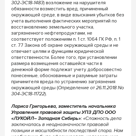
302‐ЭС18‐1483
) возложение на нарушителя
обязанности возместить вред, причиненный
окружающей среде, в виде взыскания убытков без
учета выполнения фактических мероприятий по
восстановлению земельного участка,
загрязненного нефтепродуктами, не
соответствует положениям п. 1 ст. 1064 ГК РФ, п. 1
ст. 77 Закона об охране окружающей среды и не
отвечает целям и функциям юридической
ответственности. Более того, при установлении
размера возмещения оставшейся части в
денежной форме подлежат учету добросовестно
понесенные, обоснованные и разумные затраты
причинителя вреда по устранению загрязнения
окружающей среды (
Определение от 26.11.2018 No
304‐ЭС18‐11722
).
Лариса Григорьева, заместитель начальника
Управления правовой защиты УПЗ ДПО ООО
«ЛУКОЙЛ– Западная Сибирь»
: «Сложность дела
заключалась в неоднозначности правовой
позиции и масштабности последствий спора. Нам