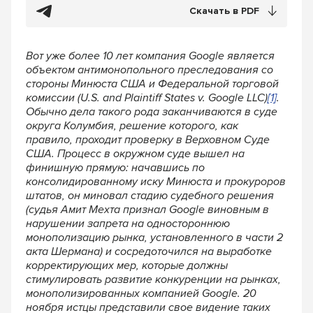
Скачать в PDF
Вот уже более 10 лет компания Google является
объектом антимонопольного преследования со
стороны Минюста США и Федеральной торговой
комиссии (U.S. and Plaintiff States v. Google LLC)
[1]
.
Обычно дела такого рода заканчиваются в суде
округа Колумбия, решение которого, как
правило, проходит проверку в Верховном Суде
США. Процесс в окружном суде вышел на
финишную прямую: начавшись по
консолидированному иску Минюста и прокуроров
штатов, он миновал стадию судебного решения
(судья Амит Мехта признал Google виновным в
нарушении запрета на одностороннюю
монополизацию рынка, установленного в части 2
акта Шермана) и сосредоточился на выработке
корректирующих мер, которые должны
стимулировать развитие конкуренции на рынках,
монополизированных компанией Google. 20
ноября истцы представили свое видение таких