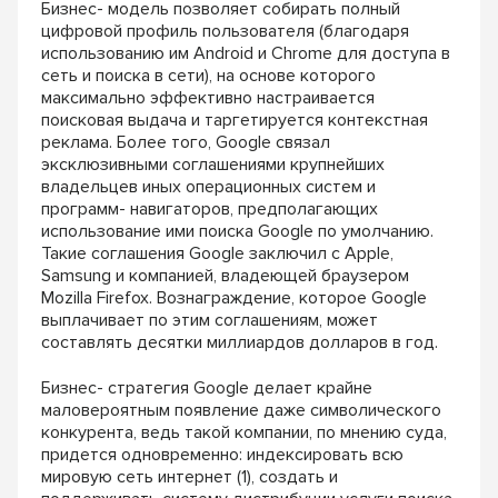
Бизнес-­ модель
позволяет собирать полный
цифровой профиль
пользователя (благодаря
использованию им
Android и Chrome для доступа в
сеть и поиска
в сети), на основе которого
максимально эффек
тивно настраивается
поисковая выдача и таргетируется контекстная
реклама. Более того, Google связал
эксклюзивными соглашениями крупнейших
владельцев иных операционных
систем и
программ-­ навигаторов, предполагаю
щих
использование ими поиска Google по умол
чанию.
Такие соглашения Google заключил с Apple,
Samsung и компанией, владеющей браузером
Mozilla Firefox. Вознаграждение,
которое Google
выплачивает по этим соглаше
ниям, может
составлять десятки миллиардов
долларов в год.
Бизнес-­ стратегия Google делает крайне
ма
ловероятным появление даже символического
конкурента, ведь такой компании, по мнению
суда,
придется одновременно: индексировать
всю
мировую сеть интернет (1), создать и