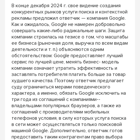
В конце декабря 2024 г. свое видение со
здания
конкурентных рынков услуги поиска
и контекстной
рекламы предложил ответчик —
компания Google.
Как и ожидалось, Google не на
мерен добровольно
совершать какие‑либо ра
дикальные шаги. Защита
компании строилась
на тезисе о том, что масштабы
ее бизнеса (рыноч
ная доля, выручка по всем видам
деятельности
и т. п.) объясняются одним
обстоятельством:
Google предоставляет лучший
сервис по луч
шей цене, менять бизнес-­ модель
компании оз
начает утратить эффективность и
заставлять
потребителя платить больше за товар
худшего
качества. Поэтому ответчик предлагает
суду
ограничиться мерами поведенческого
характе
ра, а именно, обязать Google исключить на
три
года из соглашений с компаниями-­
владельцами
популярных браузеров, а также из
соглашений
с производителями мобильных
телефонов ус
ловия, в силу которых услуга поиска
в сети
может осуществляться только поисковой
ма
шиной Google. Дополнительно, ответчик го
тов
предоставить таким контрагентам право
выбора