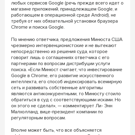
любых сервисов Google (речь прежде
всего идет о
магазине приложений, принадле
жащем Google, и
работающем в операционной
среде Android), не
требуя от них обязательной
установки браузера
Chrome и поиска Google.
По мнению ответчика, предложения Ми
нюста США
чрезмерно интервенционистские
и не вытекают
непосредственно из решения
суда, которое
говорит лишь о соглашениях от
ветчика с его
партнерами по вопросам дистри
буции услуги
поиска. «Если Минюст считает,
что инвестирование
Google в Chrome, его раз
витие искусственного
интеллекта, его способ
индексировать всемирную
сеть и развивать собственные алгоритмы
являются антикон
курентными, то Минюсту стоило
обратиться
в суд с соответствующими исками. Но
он этого
не сделал», — комментирует Ли-­ Энн
Малхол
ланд, вице-президент компании по
регулятор
ным вопросам.
Вполне может быть, что все объясняется