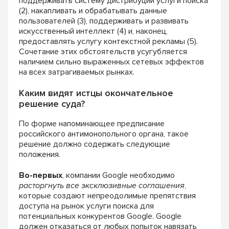
под
держивать систему дистрибуции услуги поиска
(2), накапливать и обрабатывать данные
пользо
вателей (3), поддерживать и развивать
искусст
венный интеллект (4) и, наконец,
предоставлять
услугу контекстной рекламы (5).
Сочетание этих
обстоятельств усугубляется
наличием сильно
выраженных сетевых эффектов
на всех затра
гиваемых рынках.
Каким видят истцы окончательное
решение суда?
По форме напоминающее предписание
российского антимонопольного органа, такое
решение
должно содержать следующие
положения.
Во-первых
, компании Google необходимо
расторгнуть все эксклюзивные соглашения
,
ко
торые создают непреодолимые препятствия
доступа на рынок услуги поиска для
потенци
альных конкурентов Google. Google
должен
отказаться от любых попыток навязать