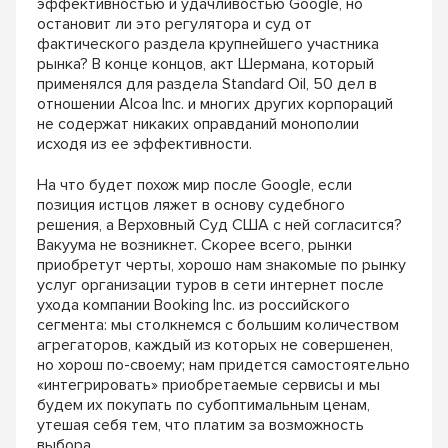
эф
фективностью и удачливостью Google, но
оста
новит ли это регулятора и суд от
фактического
раздела крупнейшего участника
рынка? В конце концов, акт Шермана, который
применялся
для раздела Standard Oil, 50 дел в
отношении
Alcoa Inc. и многих других корпораций
не со
держат никаких оправданий монополии
исходя
из ее эффективности.
На что будет похож мир после Google, если
по
зиция истцов ляжет в основу судебного
решения,
а Верховный Суд США с ней согласится?
Вакуума
не возникнет. Скорее всего, рынки
приобретут
черты, хорошо нам знакомые по рынку
услуг
организации туров в сети интернет после
ухода
компании Booking Inc. из российского
сегмента:
мы столкнемся с большим количеством
агрега
торов, каждый из которых не совершенен,
но хо
рош по-своему; нам придется самостоятельно
«интегрировать» приобретаемые сервисы и мы
будем их покупать по субоптимальным ценам,
утешая себя тем, что платим за возможность
выбора.