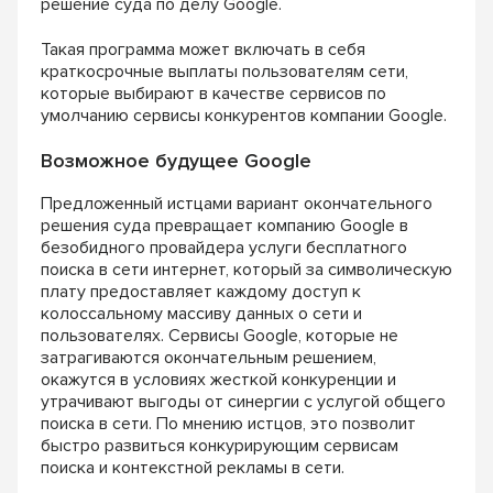
решение суда по делу Google.
Такая программа может включать в себя
краткос
рочные выплаты пользователям сети,
которые
выбирают в качестве сервисов по
умолчанию
сервисы конкурентов компании Google.
Возможное будущее Google
Предложенный истцами вариант окончательно
го
решения суда превращает компанию Google
в
безобидного провайдера услуги бесплатного
поиска в сети интернет, который за символи
ческую
плату предоставляет каждому доступ
к
колоссальному массиву данных о сети и
поль
зователях. Сервисы Google, которые не
затраги
ваются окончательным решением,
окажутся
в условиях жесткой конкуренции и
утрачивают
выгоды от синергии с услугой общего
поиска
в сети. По мнению истцов, это позволит
быстро
развиться конкурирующим сервисам
поиска
и контекстной рекламы в сети.