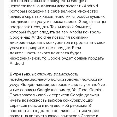
что потенциальные конкуренты Google
с
неизбежностью должны использовать Android
(который содержит в себе великое множество
яв
ных и скрытых характеристик, способствующих
продвижению услуги поиска самого Google), ист
цы
предлагают создать Технический Комитет,
который будет следить за тем, чтобы контроль
Google над Android не позволял компании
дис
криминировать конкурентов и продвигать свои
услуги в приоритетном порядке. Если
деятель
ность такого комитета будет
неэффективной,
то Google будет обязан продать
Android.
В-третьих
,
исключить возможность
префе
ренциального использования поисковых
услуг Google
лицами, которые используют любые
иные сер
висы Google (например, YouTube, Gemini).
Поль
зователь любых сервисов Google должен
иметь
возможность выбора конкурирующих
сервисов
поиска и контекстной рекламы. В
частности, это
должно реализовываться через
запрет на пред
установку навигатора Chrome и