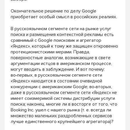
Окончательное решение по делу Google
при
обретает особый смысл в российских реалиях.
В русскоязычном сегменте сети на рынке услуг
поиска и размещения контекстной рекламы
есть
сравнимый с Google поисковик и агрегатор
«Яндекс», который к тому же защищен откро
венно
протекционистскими мерами. Правда,
поверхностные аналогии, возникающие в свете
аргументации истцов в американском процессе,
могут вводить в заблуждение. И вот почему:
во‑первых, в русскоязычном сегменте сети
«Ян
декс» находится в состоянии очевидной
кон
куренции с американским Google; во‑вторых,
даже в русскоязычном сегменте сети «Яндекс»
не
имеет соизмеримой системы дистрибуции
услуги
поиска; наконец, многие ли в восторге
от того, что
Booking Inc. ушел с нашего рынка (т. е.
всегда ли
множество маленьких раздробленных
сервисов
лучше единственного крупнейшего
агрегатора)?