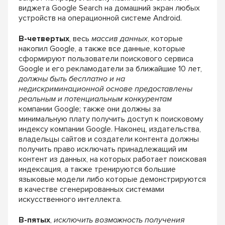
виджета Google
Search на домашний экран любых
устройств
на операционной системе Android.
В-четвертых
, весь
массив данных
, которые
накопил Google, а также все данные, которые
сформируют пользователи поискового серви
са
Google и его рекламодатели за ближайшие
10 лет,
должны быть бесплатно и на
недискримина
ционной основе предоставлены
реальным и потенци
альным конкурентам
компании Google; также они
должны за
минимальную плату получить доступ
к поисковому
индексу компании Google. Нако
нец, издательства,
владельцы сайтов и создатели
контента должны
получить право исключать
принадлежащий им
контент из данных, на ко
торых работает поисковая
индексация, а также
тренируются большие
языковые модели либо
которые демонстрируются
в качестве сгенериро
ванных системами
искусственного интеллекта.
В-пятых
,
исключить возможность получения