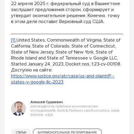
22 апреля 2025 г. федеральный суд в Вашинг
тоне
заслушает предложения сторон, сформи
рует и
утвердит окончательное решение. Конечно, точку
в этом деле поставит Верховный суд США.
[1]
United States, Commonwealth of Virginia, State of
California, State of Colorado, State of Connecticut,
State of New Jersey, State of New York, State of
Rhode Island and State of Tennessee v. Google LLC.
Started January 24, 2023, Docket nos. 1:23‑cv‑00108.
Доступно на сайте:
https://www.justice.gov/atr/case/us-and-plaintiff-­
states-v-google-llc‑2023
Алексей Сушкевич
руководитель практики экономических
исследований, Kulik & Partners Law.Economics, канд.
эконом. наук
СТАТЬИ
АНТИМОНОПОЛЬНОЕ РЕГУЛИРОВАНИЕ