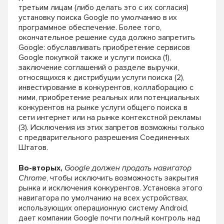
третьим
лицам (либо делать это с их согласия)
установку
поиска Google по умолчанию в их
программ
ное обеспечение. Более того,
окончательное
решение суда должно запретить
Google: об
уславливать приобретение сервисов
Google
покупкой также и услуги поиска (1),
заключение
соглашений о разделе выручки,
относящихся
к дистрибуции услуги поиска (2),
инвестиро
вание в конкурентов, коллаборацию с
ними,
приобретение реальных или потенциальных
конкурентов на рынке услуги общего поиска
в
сети интернет или на рынке контекстной
рекламы
(3). Исключения из этих запретов воз
можны только
с предварительного разрешения
Соединенных
Штатов.
Во-вторых,
Google должен продать навигатор
Chrome
, чтобы исключить возможность закрытия
рынка и исключения конкурентов. Установка
этого
навигатора по умолчанию на всех устрой
ствах,
использующих операционную систему
Android,
дает компании Google почти полный
контроль над