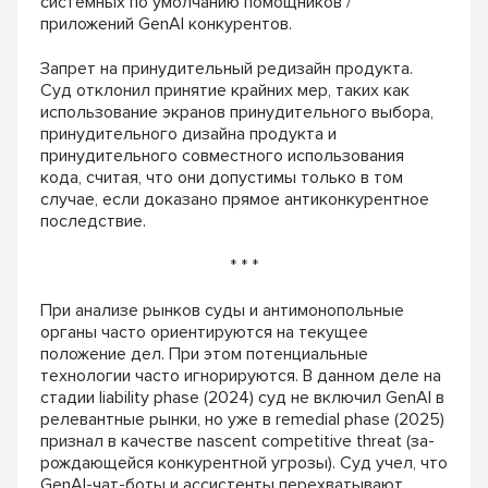
системных по умолчанию помощников /
приложений GenAI конкурентов.
Запрет на принудительный редизайн продукта.
Суд отклонил принятие крайних мер, таких как
использование экранов принудительного выбора,
принудительного дизайна продукта и
принудительного совместного использования
кода, считая, что они допустимы только в том
случае, если доказано прямое антиконкурентное
последствие.
* * *
При анализе рынков суды и антимонопольные
органы часто ориентируются на текущее
положение дел. При этом потенциальные
технологии часто игнорируются. В данном деле на
стадии liability phase (2024) суд не включил GenAI в
релевантные рынки, но уже в remedial phase (2025)
признал в качестве nascent competitive threat (за-
рождающейся конкурентной угрозы). Суд учел, что
GenAI-чат-боты и ассистенты перехватывают