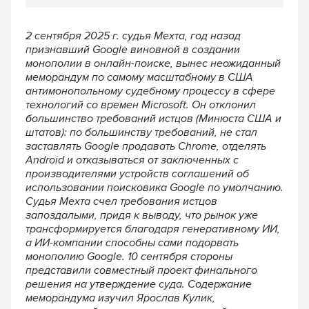
2 сентября 2025 г. судья Мехта, год назад
признавший Google виновной в создании
монополии в онлайн-поиске, вынес неожиданный
меморандум по самому
масштабному в США
антимонопольному судебному процессу в сфере
технологий
со времен Microsoft. Он отклонил
большинство требований истцов (Минюста
США и
штатов): по большинству требований, не стал
заставлять Google продавать
Chrome, отделять
Android и отказываться от заключенных с
производителями
устройств соглашений об
использовании поисковика Google по умолчанию.
Судья Мехта счел требования истцов
запоздалыми, придя к выводу, что рынок уже
трансформируется благодаря генеративному ИИ,
а ИИ-компании способны
сами подорвать
монополию Google. 10 сентября стороны
представили совместный
проект финального
решения на утверждение суда. Содержание
меморанду
ма изучил Ярослав Кулик,