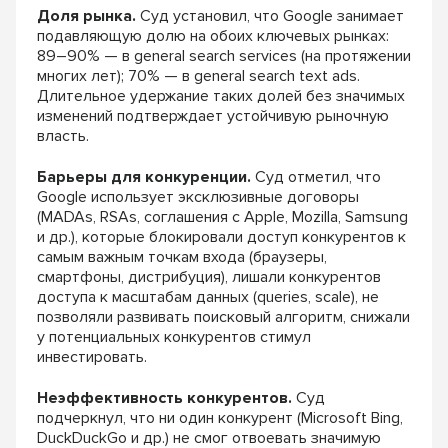
Доля рынка.
Суд установил, что Google занимает
подавляющую долю на обоих ключевых рынках:
89–90% — в general search services (на протяжении
многих лет); 70% — в general search text ads.
Длительное удержание таких долей без значимых
изменений подтверждает устойчивую рыночную
власть.
Барьеры для конкуренции.
Суд отметил, что
Google использует эксклюзивные договоры
(MADAs, RSAs, соглашения с Apple, Mozilla, Samsung
и др.), которые блокировали доступ конкурентов к
самым важным точкам входа (браузеры,
смартфоны, дистрибуция), лишали конкурентов
доступа к масштабам данных (queries, scale), не
позволяли развивать поисковый алгоритм, снижали
у потенциальных конкурентов стимул
инвестировать.
Неэффективность конкурентов.
Суд
подчеркнул, что ни один конкурент (Microsoft Bing,
DuckDuckGo и др.) не смог отвоевать значимую