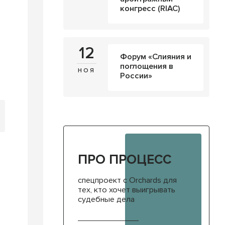
конгресс (RIAC)
12
Форум «Слияния и
поглощения в
ноя
России»
ПРО ПРОЦЕСС
спецпроект с Orchards для
тех, кто хочет выигрывать
судебные дела