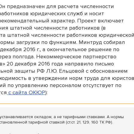
Он предназначен для расчета численности
работников юридических служб и носит
рекомендательный характер. Проект включает
ения штатной численности работников (в
та штатной численности работников юридическо
 нормы загрузки по функциям. Минтруд собирал
декабря 2016 г., а окончательное решение по
через полгода. Некоммерческое партнерство
» 20 декабря 2016 года направило письмо
льной защиты РФ Л.Ю. Ельцовой с обоснованием
одимость в утверждении норм труда для юристов
ний по управлению персоналом отсутствует по
тся
с сайта ОКЮР
):
в устанавливается окладом, а не тарифными ставками. А нормы
ановленной тарифной ставкой (ст.ст. 21, 129, 160 ТК РФ).