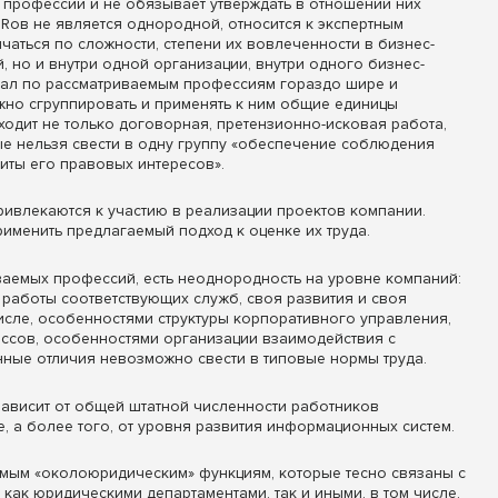
ти профессии и не обязывает утверждать в отношении них
HRов не является однородной, относится к экспертным
чаться по сложности, степени их вовлеченности в бизнес-
, но и внутри одной организации, внутри одного бизнес-
нал по рассматриваемым профессиям гораздо шире и
жно сгруппировать и применять к ним общие единицы
ходит не только договорная, претензионно-исковая работа,
ые нельзя свести в одну группу «обеспечение соблюдения
иты его правовых интересов».
ривлекаются к участию в реализации проектов компании.
именить предлагаемый подход к оценке их труда.
аемых профессий, есть неоднородность на уровне компаний:
работы соответствующих служб, своя развития и своя
числе, особенностями структуры корпоративного управления,
ссов, особенностями организации взаимодействия с
ные отличия невозможно свести в типовые нормы труда.
 зависит от общей штатной численности работников
е, а более того, от уровня развития информационных систем.
емым «околоюридическим» функциям, которые тесно связаны с
как юридическими департаментами, так и иными, в том числе,