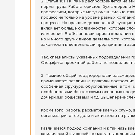
2. Статья 161 ТК РФ не распространяется на э
нормы труда. Работа юристов, бухгалтеров и 
профессиям, которые могут очень сильно отли
процесс не только на уровне разных компаний
процесса. На практике должностной функцио
включает больше обязанностей, которые сло
измерения. В обязанности юриста компании в
но и много других видов деятельности, котор
законности в деятельности предприятия и защ
Так, специалисты указанных подразделений п
Специфика проектной работы не позволяет пр
3. Помимо общей неоднородности рассматрив
применяются различные практики построения 
особенная структура, обусловленные, в том 
особенностями бизнес-схемы основных проце
дочерними обществами и т.д. Вышеперечислен
Кроме того, работа, рассматриваемых служб,
организации, от ее доли и активности на рынк
Различается подход компаний и к так называ
юридической функцией, но могут выполняться 