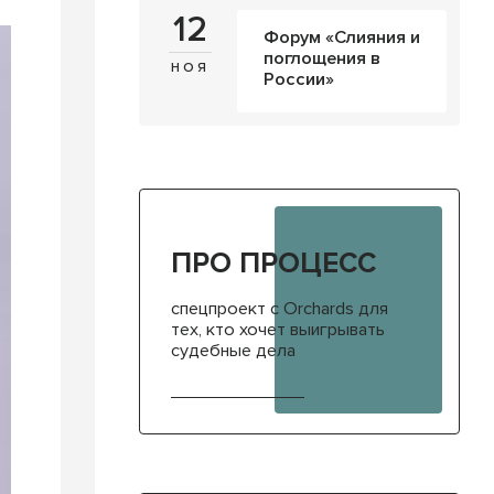
12
Форум «Слияния и
поглощения в
ноя
России»
ПРО ПРОЦЕСС
спецпроект с Orchards для
тех, кто хочет выигрывать
судебные дела