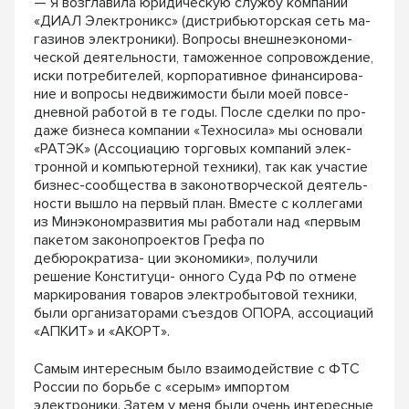
— Я возглавила юридическую службу компании
«ДИАЛ Электроникс» (дистрибьюторская сеть ма-
газинов электроники). Вопросы внешнеэкономи-
ческой деятельности, таможенное сопровождение,
иски потребителей, корпоративное финансирова-
ние и вопросы недвижимости были моей повсе-
дневной работой в те годы. После сделки по про-
даже бизнеса компании «Техносила» мы основали
«РАТЭК» (Ассоциацию торговых компаний элек-
тронной и компьютерной техники), так как участие
бизнес-сообщества в законотворческой деятель-
ности вышло на первый план. Вместе с коллегами
из Минэкономразвития мы работали над «первым
пакетом законопроектов Грефа по
дебюрократиза- ции экономики», получили
решение Конституци- онного Суда РФ по отмене
маркирования товаров электробытовой техники,
были организаторами съездов ОПОРА, ассоциаций
«АПКИТ» и «АКОРТ».
Самым интересным было взаимодействие с ФТС
России по борьбе с «серым» импортом
электроники. Затем у меня были очень интересные