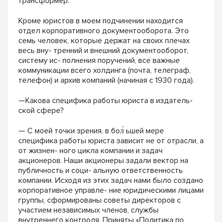
трансформер.
Кроме юристов в моем подчинении находится
отдел корпоративного документооборота. Это
семь человек, которые держат на своих плечах
весь вну- тренний и внешний документооборот,
систему ис- полнения поручений, все важные
коммуникации всего холдинга (почта, телеграф,
телефон) и архив компаний (начиная с 1930 года).
—Какова специфика работы юриста в издатель-
ской сфере?
— С моей точки зрения, в бол́ ьшей мере
специфика работы юриста зависит не от отрасли, а
от жизнен- ного цикла компании и задач
акционеров. Наши акционеры задали вектор на
публичность и соци- альную ответственность
компании. Исходя из этих задач нами было создано
корпоративное управле- ние юридическими лицами
группы, сформированы советы директоров с
участием независимых членов, службы
внутреннего контроля. Приняты «Политика по