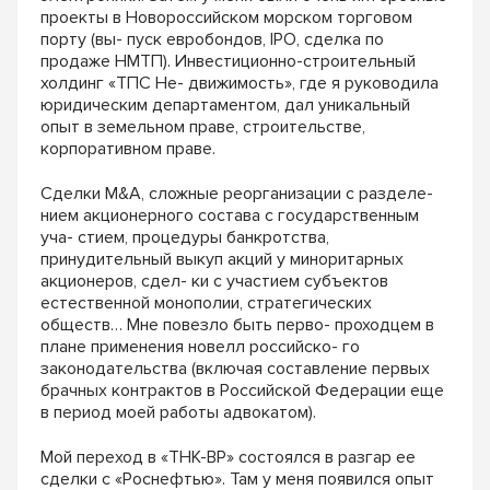
проекты в Новороссийском морском торговом
порту (вы- пуск евробондов, IPO, сделка по
продаже НМТП). Инвестиционно-строительный
холдинг «ТПС Не- движимость», где я руководила
юридическим департаментом, дал уникальный
опыт в земельном праве, строительстве,
корпоративном праве.
Сделки M&A, сложные реорганизации с разделе-
нием акционерного состава с государственным
уча- стием, процедуры банкротства,
принудительный выкуп акций у миноритарных
акционеров, сдел- ки с участием субъектов
естественной монополии, стратегических
обществ… Мне повезло быть перво- проходцем в
плане применения новелл российско- го
законодательства (включая составление первых
брачных контрактов в Российской Федерации еще
в период моей работы адвокатом).
Мой переход в «ТНК-BP» состоялся в разгар ее
сделки с «Роснефтью». Там у меня появился опыт