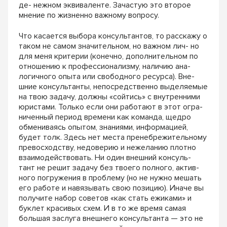
де- нежном эквиваленте. Зачастую это второе
мнение по жизненно важному вопросу.
Что касается выбора консультантов, то расскажу о
таком не самом значительном, но важном лич- но
для меня критерии (конечно, дополнительном по
отношению к профессионализму, наличию ана-
логичного опыта или свободного ресурса). Вне-
шние консультанты, непосредственно выделяемые
на твою задачу, должны «сойтись» с внутренними
юристами. Только если они работают в этот огра-
ниченный период времени как команда, щедро
обмениваясь опытом, знаниями, информацией,
будет толк. Здесь нет места пренебрежительному
превосходству, недоверию и нежеланию плотно
взаимодействовать. Ни один внешний консуль-
тант не решит задачу без твоего полного, актив-
ного погружения в проблему (но не нужно мешать
его работе и навязывать свою позицию). Иначе вы
получите набор советов «как стать ежиками» и
буклет красивых схем. И в то же время самая
большая заслуга внешнего консультанта — это не