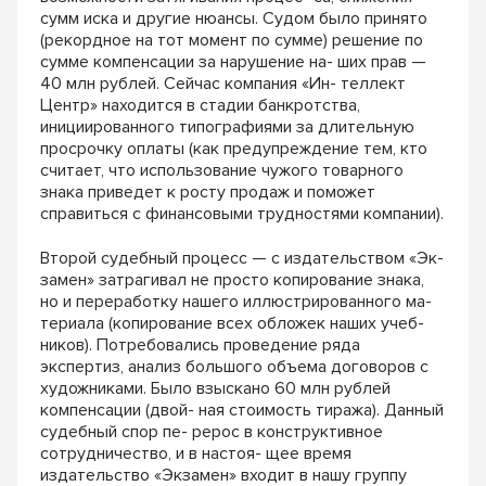
сумм иска и другие нюансы. Судом было принято
(рекордное на тот момент по сумме) решение по
сумме компенсации за нарушение на- ших прав —
40 млн рублей. Сейчас компания «Ин- теллект
Центр» находится в стадии банкротства,
инициированного типографиями за длительную
просрочку оплаты (как предупреждение тем, кто
считает, что использование чужого товарного
знака приведет к росту продаж и поможет
справиться с финансовыми трудностями компании).
Второй судебный процесс — с издательством «Эк-
замен» затрагивал не просто копирование знака,
но и переработку нашего иллюстрированного ма-
териала (копирование всех обложек наших учеб-
ников). Потребовались проведение ряда
экспертиз, анализ большого объема договоров с
художниками. Было взыскано 60 млн рублей
компенсации (двой- ная стоимость тиража). Данный
судебный спор пе- рерос в конструктивное
сотрудничество, и в настоя- щее время
издательство «Экзамен» входит в нашу группу