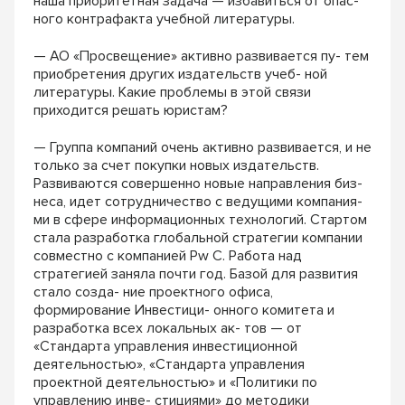
наша приоритетная задача — избавиться от опас-
ного контрафакта учебной литературы.
— АО «Просвещение» активно развивается пу- тем
приобретения других издательств учеб- ной
литературы. Какие проблемы в этой связи
приходится решать юристам?
— Группа компаний очень активно развивается, и не
только за счет покупки новых издательств.
Развиваются совершенно новые направления биз-
неса, идет сотрудничество с ведущими компания-
ми в сфере информационных технологий. Стартом
стала разработка глобальной стратегии компании
совместно с компанией Pw C. Работа над
стратегией заняла почти год. Базой для развития
стало созда- ние проектного офиса,
формирование Инвестици- онного комитета и
разработка всех локальных ак- тов — от
«Стандарта управления инвестиционной
деятельностью», «Стандарта управления
проектной деятельностью» и «Политики по
управлению инве- стициями» до методики