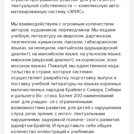
лектуальной собственности — комплексную авто-
матизированную систему «ЭРИС».
Мы взаимодействуем с огромным количеством
авторов, художников, переводчиков. Мы издаем
учебную литературу на аварском, даргинском,
лезгинском, кумыкском, лакском, табасаранском
языках, на ненецком, хантыйском (шурышкарский
диалект), на мансийском языке, на ульчском языке,
нивхском (амурский диалект), на корякском, эски-
мосском языках. Пожалуй, мы единственное изда-
тельство в стране, которое системно
осуществляет разработку, подготовку, выпуск и
поставку учебной литературы на языках коренных
малочисленных народов Крайнего Севера, Сибири
и дальнего Во- стока. Более 200 наименований
книг для учащих- ся с ограниченными
возможностями развития, для детей с нарушением
слуха, речи, зрения, с интел- лектуальными
нарушениями, задержкой психиче- ского развития
(шрифтом Брайля). И представьте себе общее
количество иллюстраций к учебникам.