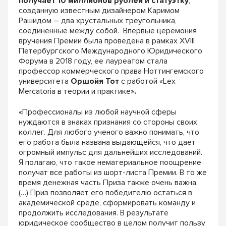
получает 10 миллионов рублей и статуэтку
,
созданную известным дизайнером Каримом
Рашидом – два хрустальных треугольника,
соединенные между собой. Впервые церемония
вручения Премии была проведена в рамках XVIII
Петербургского Международного Юридического
Форума в 2018 году, ее лауреатом стала
профессор коммерческого права Ноттингемского
университета
Оршойя Тот
с работой «Lex
Mercatoria в теории и практике»
.
«Профессионалы из любой научной сферы
нуждаются в знаках признания со стороны своих
коллег. Для любого ученого важно понимать, что
его работа была названа выдающейся, что дает
огромный импульс для дальнейших исследований.
Я полагаю, что такое нематериальное поощрение
получат все работы из шорт-листа Премии. В то же
время денежная часть Приза также очень важна.
(…) Приз позволяет его победителю остаться в
академической среде, сформировать команду и
продолжить исследования. В результате
юридическое сообщество в целом получит пользу