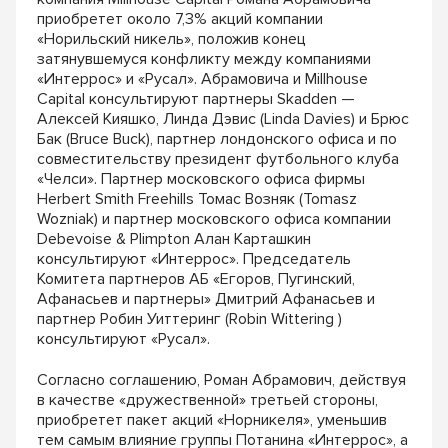
приобретет около 7,3% акций компании
«Норильский никель», положив конец
затянувшемуся конфликту между компаниями
«Интеррос» и «Русал». Абрамовича и Millhouse
Capital консультируют партнеры Skadden —
Алексей Кияшко, Линда Дэвис (Linda Davies) и Брюс
Бак (Bruce Buck), партнер лондонского офиса и по
совместительству президент футбольного клуба
«Челси». Партнер московского офиса фирмы
Herbert Smith Freehills Томас Возняк (Tomasz
Wozniak) и партнер московского офиса компании
Debevoise & Plimpton Алан Карташкин
консультируют «Интеррос». Председатель
Комитета партнеров АБ «Егоров, Пугинский,
Афанасьев и партнеры» Дмитрий Афанасьев и
партнер Робин Уиттеринг (Robin Wittering )
консультируют «Русал».
Согласно соглашению, Роман Абрамович, действуя
в качестве «дружественной» третьей стороны,
приобретет пакет акций «Норникеля», уменьшив
тем самым влияние группы Потанина «Интеррос», а