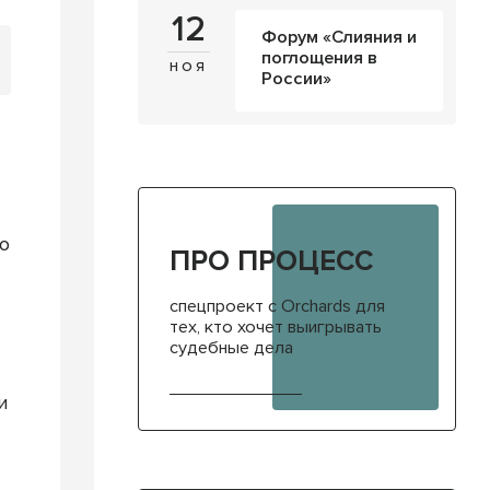
12
Форум «Слияния и
поглощения в
ноя
России»
о
ПРО ПРОЦЕСС
спецпроект с Orchards для
тех, кто хочет выигрывать
судебные дела
и