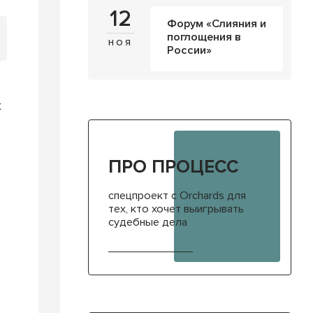
12
Форум «Слияния и
поглощения в
ноя
России»
к
ПРО ПРОЦЕСС
спецпроект с Orchards для
тех, кто хочет выигрывать
судебные дела