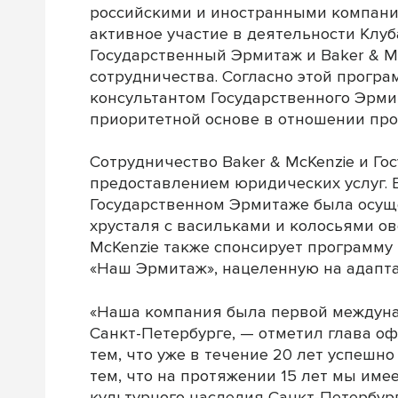
российскими и иностранными компания
активное участие в деятельности Клуб
Государственный Эрмитаж и Baker & M
сотрудничества. Согласно этой прог
консультантом Государственного Эрмит
приоритетной основе в отношении про
Сотрудничество Baker & McKenzie и Г
предоставлением юридических услуг. 
Государственном Эрмитаже была осуще
хрусталя с васильками и колосьями ов
McKenzie также спонсирует программу
«Наш Эрмитаж», нацеленную на адапта
«Наша компания была первой междун
Санкт-Петербурге, — отметил глава о
тем, что уже в течение 20 лет успешн
тем, что на протяжении 15 лет мы им
культурного наследия Санкт-Петербург