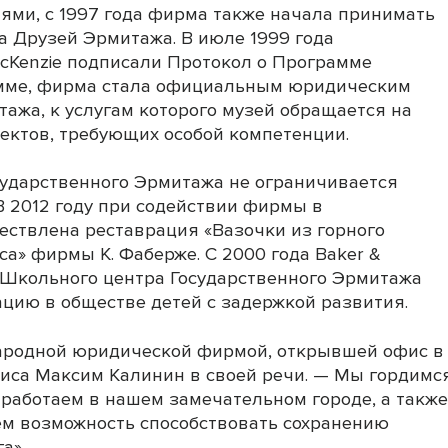
ми, с 1997 года фирма также начала принимать
а Друзей Эрмитажа. В июле 1999 года
cKenzie подписали Протокол о Программе
рамме, фирма стала официальным юридическим
ажа, к услугам которого музей обращается на
ектов, требующих особой компетенции.
осударственного Эрмитажа не ограничивается
В 2012 году при содействии фирмы в
ствлена реставрация «Вазочки из горного
са» фирмы К. Фаберже. С 2000 года Baker &
 Школьного центра Государственного Эрмитажа
цию в обществе детей с задержкой развития.
ародной юридической фирмой, открывшей офис в
фиса Максим Калинин в своей речи. — Мы гордимс
о работаем в нашем замечательном городе, а такж
еем возможность способствовать сохранению
а».