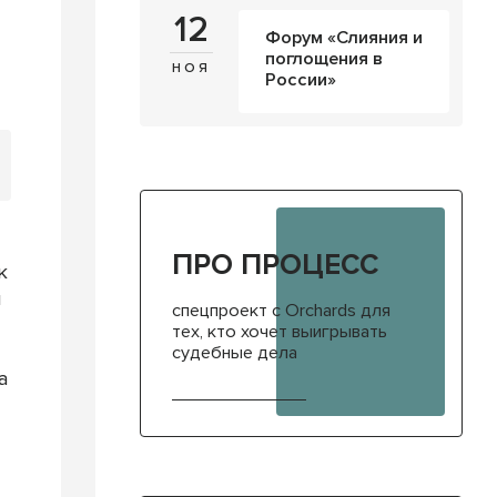
12
Форум «Слияния и
поглощения в
ноя
России»
ПРО ПРОЦЕСС
к
ы
спецпроект с Orchards для
тех, кто хочет выигрывать
судебные дела
а