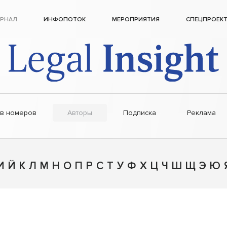
РНАЛ
ИНФОПОТОК
МЕРОПРИЯТИЯ
СПЕЦПРОЕК
ив номеров
Авторы
Подписка
Реклама
И
Й
К
Л
М
Н
О
П
Р
С
Т
У
Ф
Х
Ц
Ч
Ш
Щ
Э
Ю