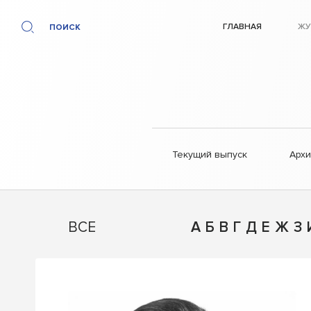
ГЛАВНАЯ
ЖУ
ПОИСК
Текущий выпуск
Арх
ВСЕ
А
Б
В
Г
Д
Е
Ж
З