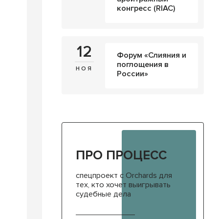
конгресс (RIAC)
12
Форум «Слияния и
поглощения в
ноя
России»
ПРО ПРОЦЕСС
спецпроект с Orchards для
тех, кто хочет выигрывать
судебные дела