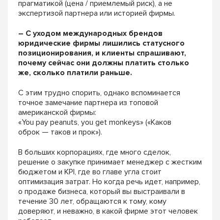
прагматикой (цена / приемлемый риск), а не
экспертизой партнера или историей фирмы.
– С уходом международных брендов
юридические фирмы лишились статусного
позиционирования, и клиенты спрашивают,
почему сейчас они должны платить столько
же, сколько платили раньше.
С этим трудно спорить, однако вспоминается
точное замечание партнера из топовой
американской фирмы:
«
You
pay
peanuts
,
you
get
monkeys
» («Каков
оброк — таков и прок»).
В больших корпорациях, где много сделок,
решение о закупке принимает менеджер с жестким
бюджетом и KPI, где во главе угла стоит
оптимизация затрат. Но когда речь идет, например,
о продаже бизнеса, который вы выстраивали в
течение 30 лет, обращаются к тому, кому
доверяют, и неважно, в какой фирме этот человек