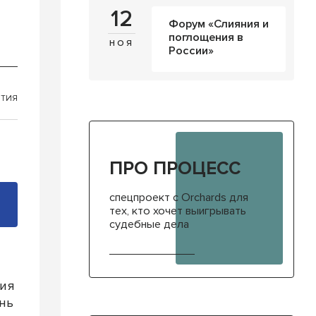
12
Форум «Слияния и
поглощения в
ноя
России»
ТИЯ
ПРО ПРОЦЕСС
спецпроект с Orchards для
тех, кто хочет выигрывать
судебные дела
вия
нь