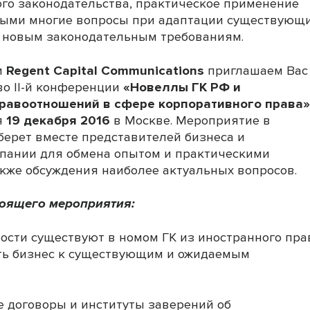
го законодательства, практическое применение
тыми многие вопросы при адаптации существующ
к новым законодательным требованиям.
и
Regent
Capital
Communications
приглашаем Вас
во II-й конференции
«Новеллы ГК РФ и
равоотношений в сфере корпоративного права»
я
19 декабря 2016
в Москве. Мероприятие в
берет вместе представителей бизнеса и
пании для обмена опытом и практическими
акже обсуждения наиболее актуальных вопросов.
тоящего мероприятия:
ости существуют в номом ГК из иностранного пра
ть бизнес к существующим и ожидаемым
 договоры и институты заверений об