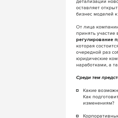
детализации ново
оставляет откры
бизнес моделей 
От лица компани
принять участие 
регулирование п
которая состоитс
очередной раз со
юридические ком
наработками, а т
Среди тем предс
Какие возможн
Как подготови
изменениям?
Корпоративные