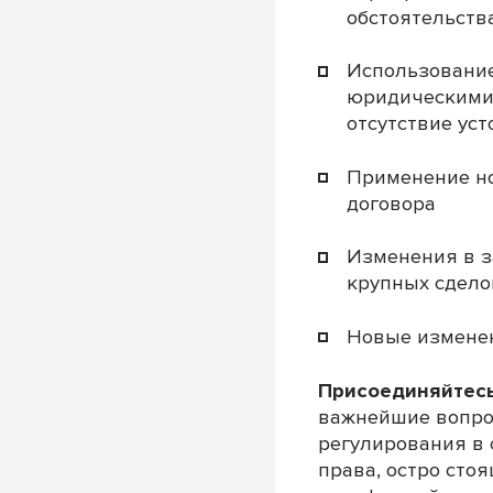
обстоятельств
Использование
юридическими 
отсутствие ус
Применение но
договора
Изменения в з
крупных сдело
Новые изменен
Присоединяйтесь
важнейшие вопро
регулирования в 
права, остро сто