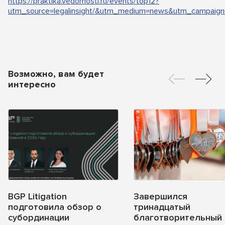
https://praktika.vedomosti.ru/events/top12?
utm_source=legalinsight/&utm_medium=news&utm_campaign
Возможно, вам будет
интересно
BGP Litigation
Завершился
подготовила обзор о
тринадцатый
субординации
благотворительный