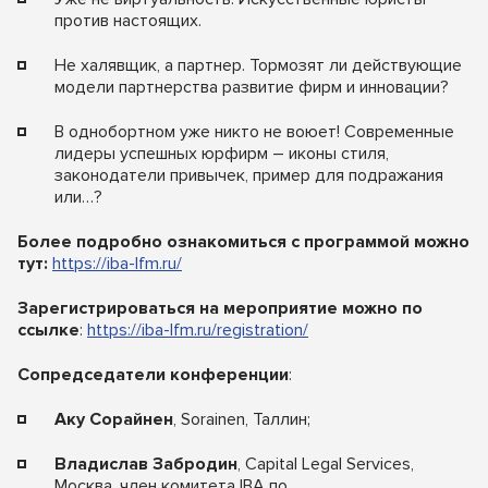
против настоящих.
Не халявщик, а партнер. Тормозят ли действующие
модели партнерства развитие фирм и инновации?
В однобортном уже никто не воюет! Современные
лидеры успешных юрфирм – иконы стиля,
законодатели привычек, пример для подражания
или…?
Более подробно ознакомиться с программой можно
тут:
https://iba-lfm.ru/
Зарегистрироваться на мероприятие можно по
ссылке
:
https://iba-lfm.ru/registration/
Сопредседатели конференции
:
Аку Сорайнен
, Sorainen, Таллин;
Владислав Забродин
, Capital Legal Services,
Москва, член комитета IBA по