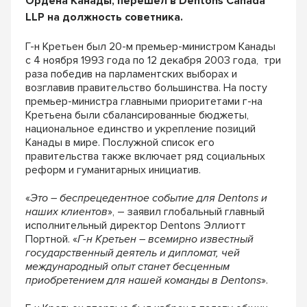
Ордена Канады, перешел в Dentons Сanada
LLP на должность советника.
Г-н Кретьен был 20-м премьер-министром Канады
с 4 ноября 1993 года по 12 декабря 2003 года, три
раза победив на парламентских выборах и
возглавив правительство большинства. На посту
премьер-министра главными приоритетами г-на
Кретьена были сбалансированные бюджеты,
национальное единство и укрепление позиций
Канады в мире. Послужной список его
правительства также включает ряд социальных
реформ и гуманитарных инициатив.
«
Это – беспрецедентное событие для
Dentons
и
наших клиентов
», – заявил глобальный главный
исполнительный директор Dentons Эллиотт
Портной. «
Г-н Кретьен – всемирно известный
государственный деятель и дипломат, чей
международный опыт станет бесценным
приобретением для нашей команды в
Dentons
».