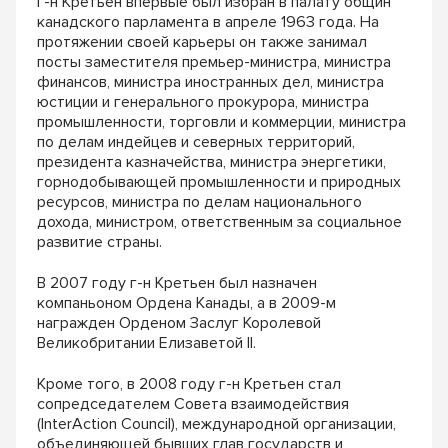
Г-н Кретьен впервые был избран в палату общин
канадского парламента в апреле 1963 года. На
протяжении своей карьеры он также занимал
посты заместителя премьер-министра, министра
финансов, министра иностранных дел, министра
юстиции и генерального прокурора, министра
промышленности, торговли и коммерции, министра
по делам индейцев и северных территорий,
президента казначейства, министра энергетики,
горнодобывающей промышленности и природных
ресурсов, министра по делам национального
дохода, министром, ответственным за социальное
развитие страны.
В 2007 году г-н Кретьен был назначен
компаньоном Ордена Канады, а в 2009-м
награжден Орденом Заслуг Королевой
Великобритании Елизаветой II.
Кроме того, в 2008 году г-н Кретьен стал
сопредседателем Совета взаимодействия
(InterAction Council), международной организации,
объединяющей бывших глав государств и