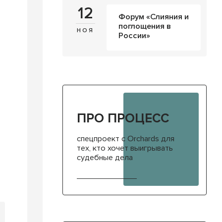
12
Форум «Слияния и
поглощения в
ноя
России»
ПРО ПРОЦЕСС
спецпроект с Orchards для
тех, кто хочет выигрывать
судебные дела