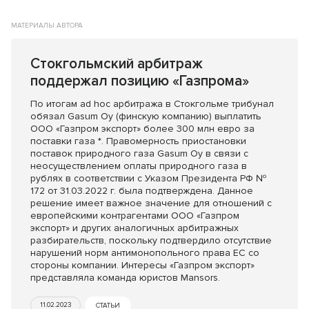
МАТЕРИАЛЫ АВТОРА
Стокгольмский арбитраж
поддержал позицию «Газпрома»
По итогам ad hoc арбитража в Стокгольме трибунал
обязал Gasum Oy (финскую компанию) выплатить
ООО «Газпром экспорт» более 300 млн евро за
поставки газа *. Правомерность приостановки
поставок природного газа Gasum Oy в связи с
неосуществлением оплаты природного газа в
рублях в соответствии с Указом Президента РФ №
172 от 31.03.2022 г. была подтверждена. Данное
решение имеет важное значение для отношений с
европейскими контрагентами ООО «Газпром
экспорт» и других аналогичных арбитражных
разбирательств, поскольку подтвердило отсутствие
нарушений норм антимонопольного права ЕС со
стороны компании. Интересы «Газпром экспорт»
представляла команда юристов Mansors.
11.02.2023
СТАТЬИ