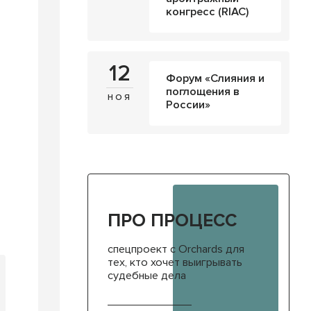
конгресс (RIAC)
12
Форум «Слияния и
поглощения в
ноя
России»
ПРО ПРОЦЕСС
спецпроект с Orchards для
тех, кто хочет выигрывать
судебные дела