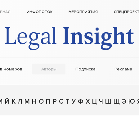
РНАЛ
ИНФОПОТОК
МЕРОПРИЯТИЯ
СПЕЦПРОЕК
ив номеров
Авторы
Подписка
Реклама
И
Й
К
Л
М
Н
О
П
Р
С
Т
У
Ф
Х
Ц
Ч
Ш
Щ
Э
Ю