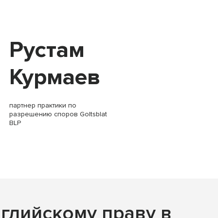
Рустам
Курмаев
партнер практики по
разрешению споров Goltsblat
BLP
нглийскому праву в