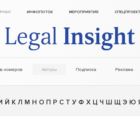
РНАЛ
ИНФОПОТОК
МЕРОПРИЯТИЯ
СПЕЦПРОЕК
ив номеров
Авторы
Подписка
Реклама
И
Й
К
Л
М
Н
О
П
Р
С
Т
У
Ф
Х
Ц
Ч
Ш
Щ
Э
Ю