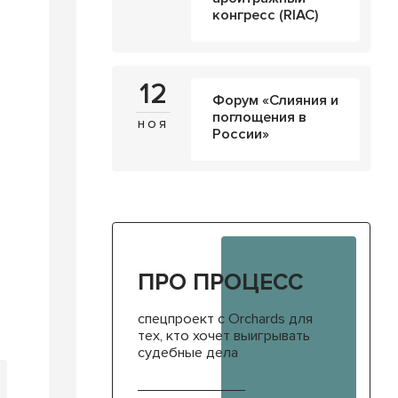
конгресс (RIAC)
12
Форум «Слияния и
поглощения в
ноя
России»
ПРО ПРОЦЕСС
спецпроект с Orchards для
тех, кто хочет выигрывать
судебные дела