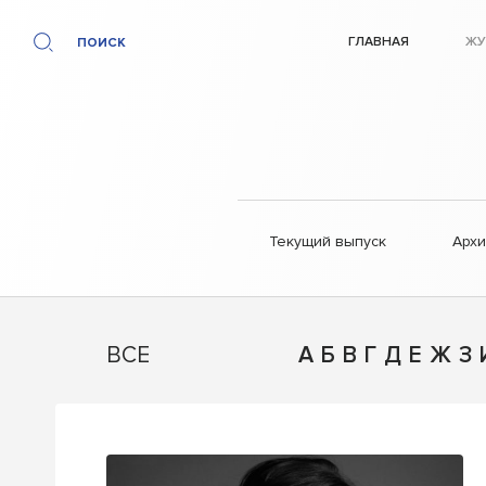
ГЛАВНАЯ
ЖУ
ПОИСК
Текущий выпуск
Арх
ВСЕ
А
Б
В
Г
Д
Е
Ж
З