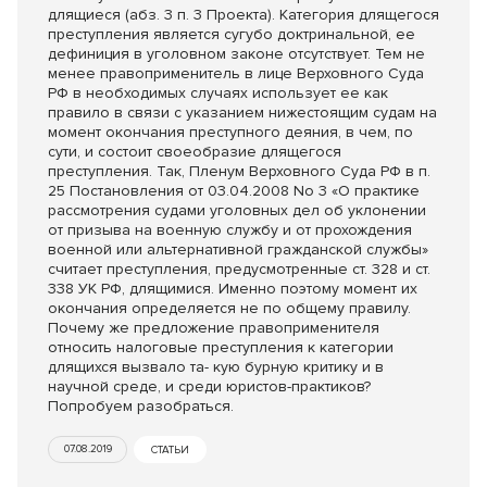
длящиеся (абз. 3 п. 3 Проекта). Категория длящегося
преступления является сугубо доктринальной, ее
дефиниция в уголовном законе отсутствует. Тем не
менее правоприменитель в лице Верховного Суда
РФ в необходимых случаях использует ее как
правило в связи с указанием нижестоящим судам на
момент окончания преступного деяния, в чем, по
сути, и состоит своеобразие длящегося
преступления. Так, Пленум Верховного Суда РФ в п.
25 Постановления от 03.04.2008 No 3 «О практике
рассмотрения судами уголовных дел об уклонении
от призыва на военную службу и от прохождения
военной или альтернативной гражданской службы»
считает преступления, предусмотренные ст. 328 и ст.
338 УК РФ, длящимися. Именно поэтому момент их
окончания определяется не по общему правилу.
Почему же предложение правоприменителя
относить налоговые преступления к категории
длящихся вызвало та- кую бурную критику и в
научной среде, и среди юристов-практиков?
Попробуем разобраться.
07.08.2019
СТАТЬИ