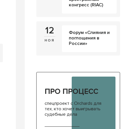
конгресс (RIAC)
12
Форум «Слияния и
поглощения в
ноя
России»
ПРО ПРОЦЕСС
спецпроект с Orchards для
тех, кто хочет выигрывать
судебные дела