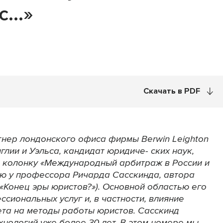
ас…»
Скачать в PDF
нер лондонского офиса фирмы Berwin Leighton
глии и Уэльса, кандидат юридиче- ских наук,
ую колонку «Международный арбитраж в России и
вью у профессора Ричарда Сасскинда, автора
 («Конец эры юристов?»). Основной областью его
сиональных услуг и, в частности, влияние
ета на методы работы юристов. Сасскинд
нологий уже более 30 лет. В этом номере мы