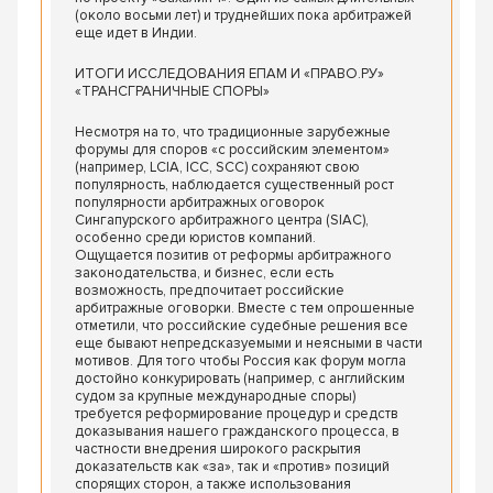
(около восьми лет) и труднейших пока арбитражей
еще идет в Индии.
ИТОГИ ИССЛЕДОВАНИЯ ЕПАМ И «ПРАВО.РУ»
«ТРАНСГРАНИЧНЫЕ СПОРЫ»
Несмотря на то, что традиционные зарубежные
форумы для споров «с российским элементом»
(например, LCIA, ICC, SCC) сохраняют свою
популярность, наблюдается существенный рост
популярности арбитражных оговорок
Сингапурского арбитражного центра (SIAC),
особенно среди юристов компаний.
Ощущается позитив от реформы арбитражного
законодательства, и бизнес, если есть
возможность, предпочитает российские
арбитражные оговорки. Вместе с тем опрошенные
отметили, что российские судебные решения все
еще бывают непредсказуемыми и неясными в части
мотивов. Для того чтобы Россия как форум могла
достойно конкурировать (например, с английским
судом за крупные международные споры)
требуется реформирование процедур и средств
доказывания нашего гражданского процесса, в
частности внедрения широкого раскрытия
доказательств как «за», так и «против» позиций
спорящих сторон, а также использования