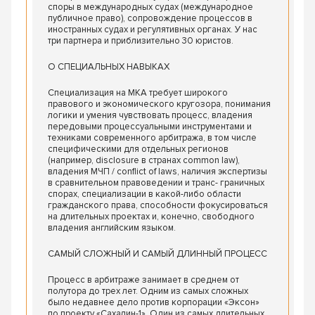
споры в международных судах (международное
публичное право), сопровождение процессов в
иностранных судах и регулятивных органах. У нас
три партнера и приблизительно 30 юристов.
О СПЕЦИАЛЬНЫХ НАВЫКАХ
Специализация на МКА требует широкого
правового и экономического кругозора, понимания
логики и умения чувствовать процесс, владения
передовыми процессуальными инструментами и
техниками современного арбитража, в том числе
специфическими для отдельных регионов
(например, disclosure в странах common law),
владения МЧП / conflict of laws, наличия экспертизы
в сравнительном правоведении и транс- граничных
спорах, специализации в какой-либо области
гражданского права, способности фокусироваться
на длительных проектах и, конечно, свободного
владения английским языком.
САМЫЙ СЛОЖНЫЙ И САМЫЙ ДЛИННЫЙ ПРОЦЕСС
Процесс в арбитраже занимает в среднем от
полутора до трех лет. Одним из самых сложных
было недавнее дело против корпорации «Эксон»
по проекту «Сахалин-1». Один из самых длительных