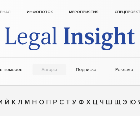
РНАЛ
ИНФОПОТОК
МЕРОПРИЯТИЯ
СПЕЦПРОЕК
ив номеров
Авторы
Подписка
Реклама
И
Й
К
Л
М
Н
О
П
Р
С
Т
У
Ф
Х
Ц
Ч
Ш
Щ
Э
Ю