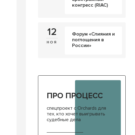
конгресс (RIAC)
12
Форум «Слияния и
поглощения в
ноя
России»
ПРО ПРОЦЕСС
спецпроект с Orchards для
тех, кто хочет выигрывать
судебные дела