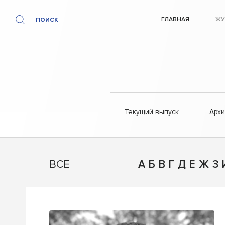
ГЛАВНАЯ
ЖУ
ПОИСК
Текущий выпуск
Арх
ВСЕ
А
Б
В
Г
Д
Е
Ж
З