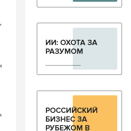
ь
ИИ: ОХОТА ЗА
РАЗУМОМ
я
РОССИЙСКИЙ
и
БИЗНЕС ЗА
РУБЕЖОМ В