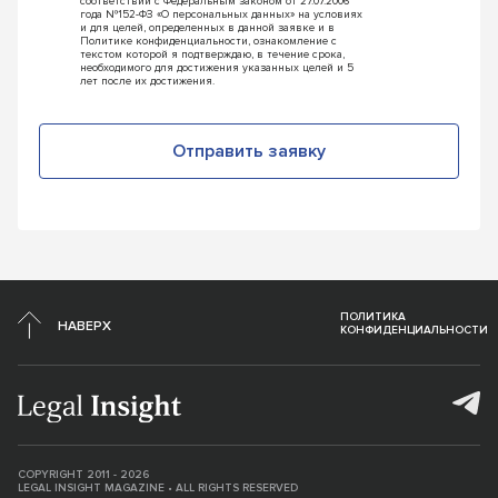
соответствии с Федеральным законом от 27.07.2006
года №152-ФЗ «О персональных данных» на условиях
и для целей, определенных в данной заявке и в
Политике конфиденциальности, ознакомление с
текстом которой я подтверждаю, в течение срока,
необходимого для достижения указанных целей и 5
лет после их достижения.
Отправить заявку
ПОЛИТИКА
НАВЕРХ
КОНФИДЕНЦИАЛЬНОСТИ
COPYRIGHT 2011 - 2026
LEGAL INSIGHT MAGAZINE • ALL RIGHTS RESERVED