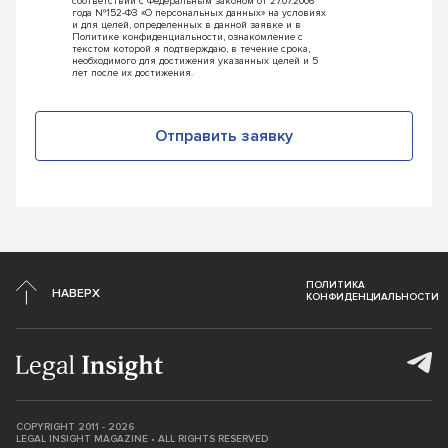
соответствии с Федеральным законом от 27.07.2006
года №152-ФЗ «О персональных данных» на условиях
и для целей, определенных в данной заявке и в
Политике конфиденциальности, ознакомление с
текстом которой я подтверждаю, в течение срока,
необходимого для достижения указанных целей и 5
лет после их достижения.
Отправить заявку
ПОЛИТИКА
НАВЕРХ
КОНФИДЕНЦИАЛЬНОСТИ
COPYRIGHT 2011 - 2026
LEGAL INSIGHT MAGAZINE • ALL RIGHTS RESERVED